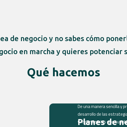
dea de negocio y no sabes cómo ponerl
gocio en marcha y quieres potenciar 
Qué hacemos
De una manera sencilla y p
desarrollo de las estrateg
Planes de n
y maximizar las oportunida