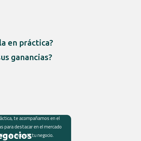
r
a
a en práctica?
m
sus ganancias?
ráctica, te acompañamos en el
ias para destacar en el mercado
egocios
des de éxito de tu negocio.