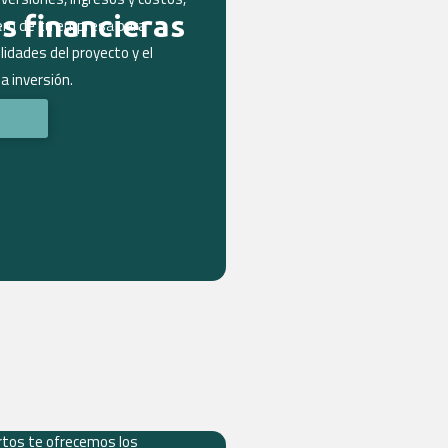
s financieras
ero de tu empresa para
lidades del proyecto y el
a inversión.
rtos te ofrecemos los