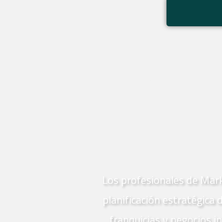
Los profesionales de Mark
planificación estratégica
franquicias y negocios i