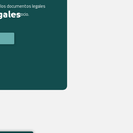
e los documentos legales
gales
n de tu negocio.