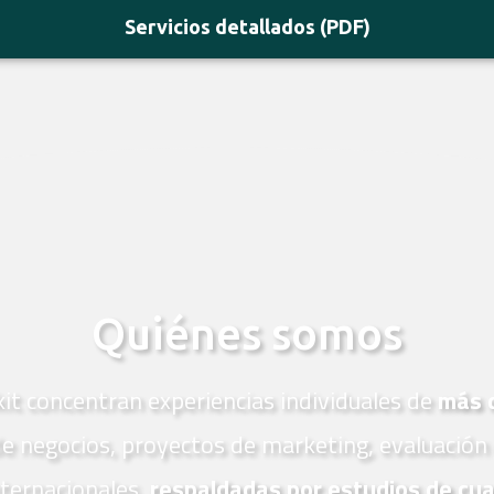
Servicios detallados (PDF)
Quiénes somos
it concentran experiencias individuales de
más 
 de negocios, proyectos de marketing, evaluación 
nternacionales,
respaldadas por estudios de cua