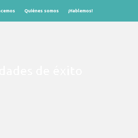
i
acemos
Quiénes somos
¡Hablemos!
n
s
dades de éxito
t
a
g