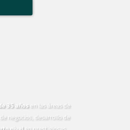
de 35 años
en las áreas de
de negocios, desarrollo de
rto nivel
en prestigiosas