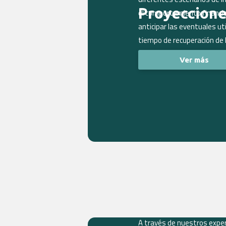
Proyeccione
el comportamiento financi
anticipar las eventuales uti
tiempo de recuperación de l
Ver más
A través de nuestros expe