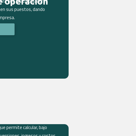
e operación
ara que los trabajadores
r en sus puestos, dando
empresa.
ue permite calcular, bajo
versiones, ingresos y costos,